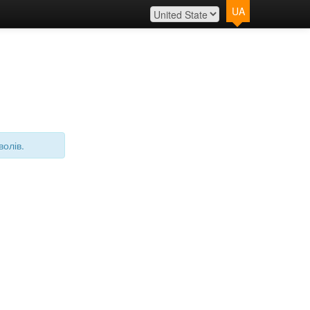
UA
волів.