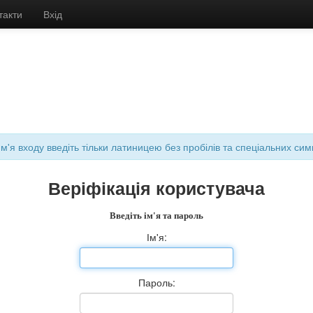
такти
Вхід
м'я входу введіть тільки латиницею без пробілів та спеціальних сим
Веріфікація користувача
Введіть ім'я та пароль
Ім'я:
Пароль: