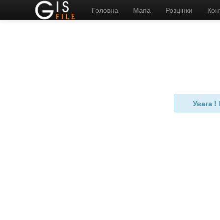
Головна
Мапа
Розцінки
Кон
Увага !
І