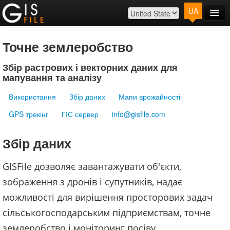
UA
Головна
Мапа
Точне землеробство
Розцінки
Збір растрових і векторних даних для
Контакти
мапування та аналізу
Вхід
Використання
Збір даних
Мапи врожайності
GPS трекінг
ГІС сервер
info@gisfile.com
Збір даних
GISFile дозволяє завантажувати об'єкти,
зображення з дронів і супутників, надає
можливості для вирішення просторових задач
сільськогосподарським підприємствам, точне
землеробство і моніторинг посіву.