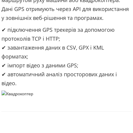
маршрутом руху машини або квадрокоптера.
Дані GPS отримують через API для використання
у зовнішніх веб-рішення та програмах.
✔ підключення GPS трекерів за допомогою
протоколів TCP і HTTP;
✔ завантаження даних в CSV, GPX і KML
форматах;
✔ імпорт відео з даними GPS;
✔ автоматичний аналіз просторових даних і
відео.