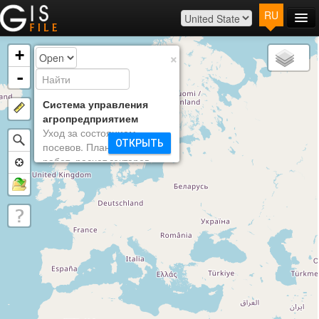
RU
Главная
Карта
+
×
Расценки
-
Контакты
Вход